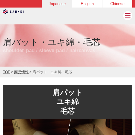
Japanese
English
Chinese
肩パット・ユキ綿・毛芯
shoulder-pad / sleeve-pad / haircanvas
TOP
>
商品情報
> 肩パット・ユキ綿・毛芯
肩パット
ユキ綿
毛芯