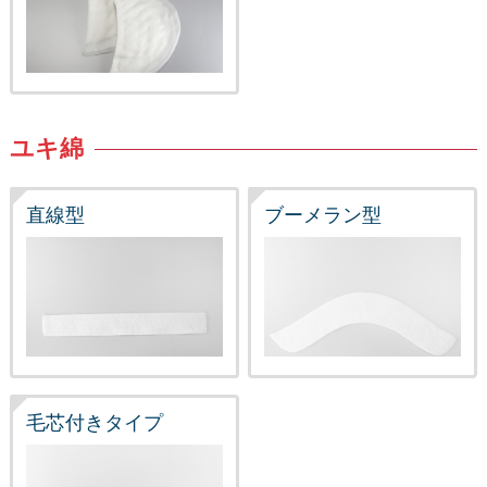
ユキ綿
直線型
ブーメラン型
毛芯付きタイプ