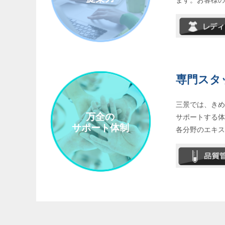
ます。お客様
専門スタ
三景では、き
万全の
サポートする
サポート体制
各分野のエキ